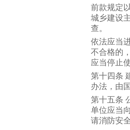
前款规定
城乡建设
查。
依法应当
不合格的
应当停止
第十四条
办法，由
第十五条
单位应当
请消防安