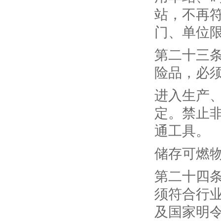
站，不再
门、单位
第二十三
险品，必
进入生产
定。禁止
通工具。
储存可燃
第二十四
须符合行
及国家明