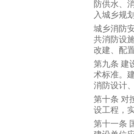
防供水、
入城乡规
城乡消防
共消防设
改建、配
第九条
建
术标准。
消防设计
第十条
对
设工程，
第十一条