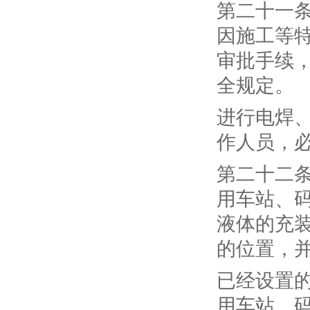
第二十一
因施工等
审批手续
全规定。
进行电焊
作人员，
第二十二
用车站、
液体的充
的位置，
已经设置
用车站、