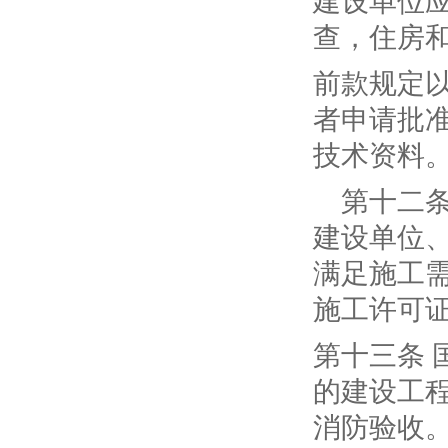
建设单位
查，住房
前款规定
者申请批
技术资料
第十二
建设单位
满足施工
施工许可
第十三条
的建设工
消防验收