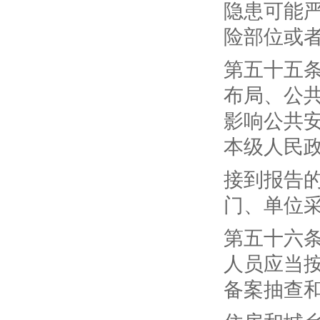
隐患可能
险部位或
第五十五
布局、公
影响公共
本级人民
接到报告
门、单位
第五十六
人员应当
备案抽查