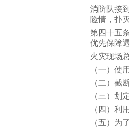
消防队接
险情，扑
第四十五
优先保障
火灾现场
（一）使
（二）截
（三）划
（四）利
（五）为