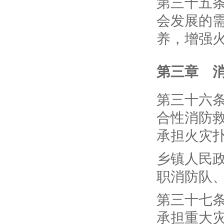
第三十五
会发展的
养，增强
第三章
第三十六
合性消防
承担火灾
乡镇人民
职消防队
第三十七
承担重大