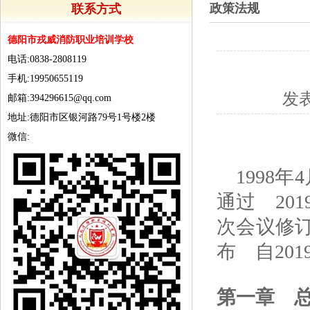
政策法规
联系方式
报
德阳市戎威消防职业培训学校
德阳市戎威消防职业技能培训学校第69期中
电话:0838-2808119
知
手机:19950655119
发
邮箱:394296615@qq.com
德阳市戎威消防职业培训学校2026年招生简
地址:德阳市区银河路79号1号楼2楼
德阳市戎威消防职业技能培训学校第75期中
微信:
知
1998
德阳市戎威消防职业技能培训学校第71期中
通过 20
1
知
次会议
德阳市戎威消防职业技能培训学校第70期中
布 自
20
1
知
第一章
关于表彰2025年10月中级消防设施操作员