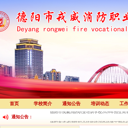
德阳市戎威消防职业培训学校2026年招生简
德阳市戎威消防职业技能培训学校第75期中
知
德阳市戎威消防职业技能培训学校第71期中
知
首页
学校简介
通知公告
培训动态
工
德阳市戎威消防职业技能培训学校第70期中
知
通知公告：
关于表彰2025年10月中级消防设施操作员