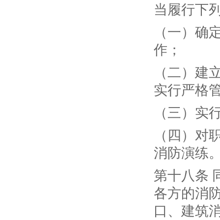
当履行下
（一）确
作；
（二）建
实行严格
（三）实
（四）对
消防演练
第十八条
各方的消
口、建筑