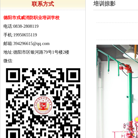
培训掠影
联系方式
德阳市戎威消防职业技能培训学校第75期中
德阳市戎威消防职业培训学校
知
电话:0838-2808119
德阳市戎威消防职业技能培训学校第71期中
手机:19950655119
邮箱:394296615@qq.com
知
地址:德阳市区银河路79号1号楼2楼
德阳市戎威消防职业技能培训学校第70期中
微信:
知
关于表彰2025年10月中级消防设施操作员
报
德阳市戎威消防职业技能培训学校第69期中
知
德阳市戎威消防职业培训学校2026年招生简